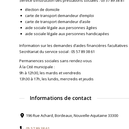
Service d’instruction des prestations sociales : 05 57 89 38 81
élection de domicile
carte de transport demandeur d’emploi
carte de transport demandeur d’asile
aide sociale légale aux personnes âgées
aide sociale légale aux personnes handicapées
Information sur les demandes d’aides financières facultatives :
Secrétariat du service social : 05 57 89 38 61
Permanences sociales sans rendez-vous
À la Cité municipale :
9h à 12h30, les mardis et vendredis
13h30 à 17h, les lundis, mercredis et jeudis
Informations de contact
196 Rue Achard, Bordeaux, Nouvelle-Aquitaine 33300
05 57 89 38 61